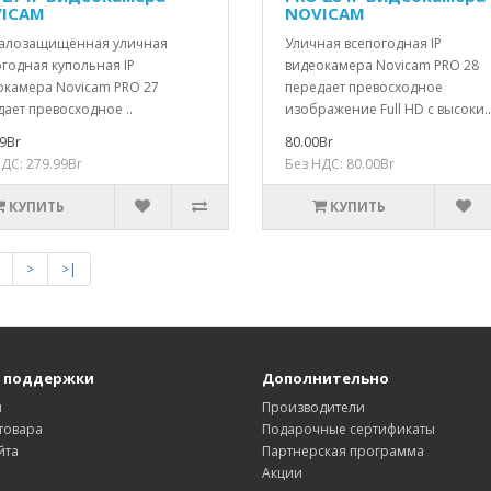
ICAM
NOVICAM
алозащищённая уличная
Уличная всепогодная IP
годная купольная IP
видеокамера Novicam PRO 28
окамера Novicam PRO 27
передает превосходное
ает превосходное ..
изображение Full HD с высоки..
9Br
80.00Br
ДС: 279.99Br
Без НДС: 80.00Br
КУПИТЬ
КУПИТЬ
>
>|
 поддержки
Дополнительно
ы
Производители
товара
Подарочные сертификаты
йта
Партнерская программа
Акции