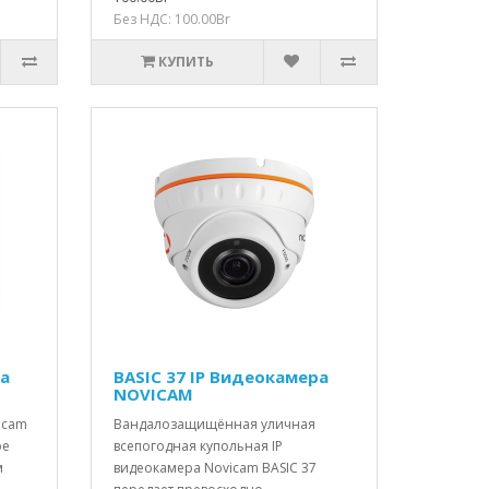
Без НДС: 100.00Br
КУПИТЬ
ра
BASIC 37 IP Видеокамера
NOVICAM
icam
Вандалозащищённая уличная
ое
всепогодная купольная IP
м
видеокамера Novicam BASIC 37