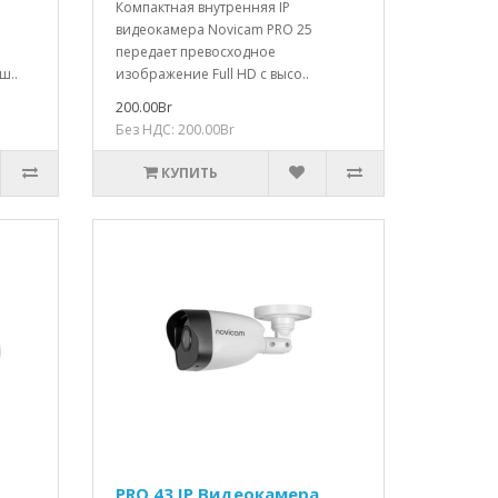
Компактная внутренняя IP
видеокамера Novicam PRO 25
передает превосходное
ш..
изображение Full HD с высо..
200.00Br
Без НДС: 200.00Br
КУПИТЬ
PRO 43 IP Видеокамера