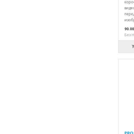
коро
виде
пере
изобр
90.0
Без Н
PRO