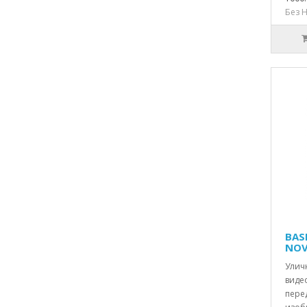
Без Н
BAS
NOV
Уличн
виде
пере