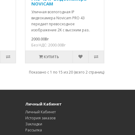
NOVICAM
Уличная всепогодная IP
видеокамера Novicam PRO 43
передает превосходное
изображение 2K с высоким раз..
2000.00Br
Без НДС: 2000.00Br
КУПИТЬ
Показано с 1 по 15 из 20 (всего 2 страниц)
Личный Кабинет
Личный Кабинет
История заказов
Закладки
Рассылка