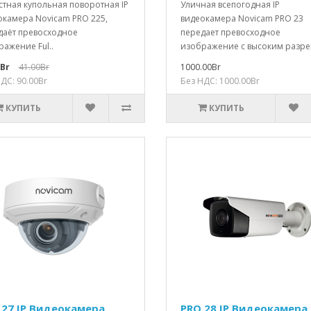
стная купольная поворотная IP
Уличная всепогодная IP
окамера Novicam PRO 225,
видеокамера Novicam PRO 23
даёт превосходное
передает превосходное
ажение Ful..
изображение с высоким разре
0Br
41.00Br
1000.00Br
ДС: 90.00Br
Без НДС: 1000.00Br
КУПИТЬ
КУПИТЬ
 27 IP Видеокамера
PRO 28 IP Видеокамера