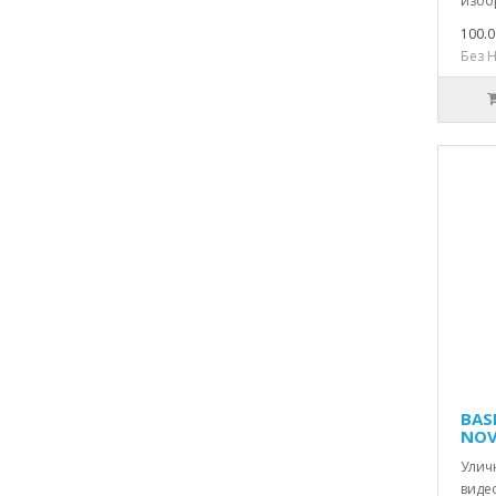
изоб
100.0
Без Н
BAS
NOV
Уличн
виде