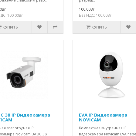
ражение с высоким разр..
разреш..
0Br
100.00Br
ДС: 100.00Br
Без НДС: 100.00Br
КУПИТЬ
КУПИТЬ
IC 38 IP Видеокамера
EVA IP Видеокамера
ICAM
NOVICAM
ая всепогодная IP
Компактная внутренняя IP
окамера Novicam BASIC 38
видеокамера Novicam EVA пер