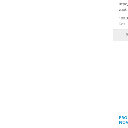
пере
изоб
100.0
Без Н
PRO
NOV