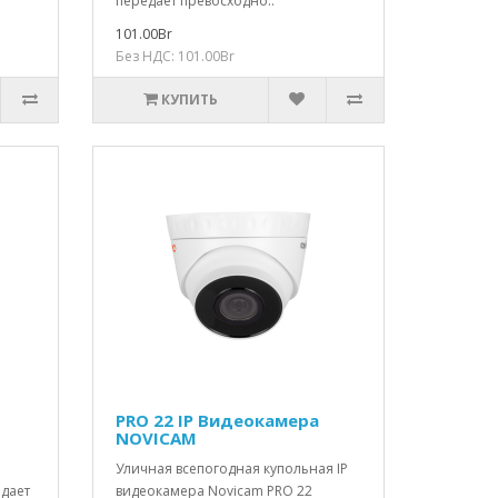
передает превосходно..
101.00Br
Без НДС: 101.00Br
КУПИТЬ
PRO 22 IP Видеокамера
NOVICAM
Уличная всепогодная купольная IP
едает
видеокамера Novicam PRO 22