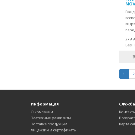
NOV
Ванд
всепо
виде
перед
279.9
Без Н
1
2
Информация
Служба
О компании
Контакт
Платежные реквизиты
Возврат 
Поставка продукции
Карта са
Лицензии и сертификаты