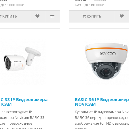
ДС: 1000.00Br
Без НДС: 80.00Br
КУПИТЬ
КУПИТЬ
IC 33 IP Видеокамера
BASIC 36 IP Видеокаме
ICAM
NOVICAM
ая всепогодная IP
Купольная IP видеокамера Nov
окамера Novicam BASIC 33
BASIC 36 передает превосходн
дает превосходное
изображение Full HD с высоки