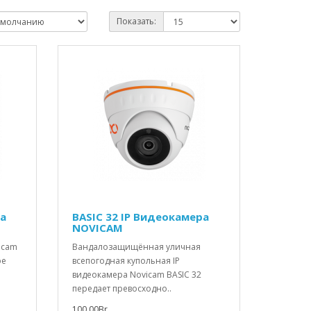
Показать:
ра
BASIC 32 IP Видеокамера
NOVICAM
icam
Вандалозащищённая уличная
ое
всепогодная купольная IP
видеокамера Novicam BASIC 32
передает превосходно..
100.00Br