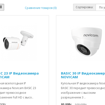
Сортировка:
Сравнение товаров (0)
IC 23 IP Видеокамера
BASIC 30 IP Видеокаме
ICAM
NOVICAM
ая всепогодная IP
Купольная IP видеокамера Nov
окамера Novicam BASIC 23
BASIC 30 передает превосходн
дает превосходное
изображение с высоким
ажение Full HD с высо..
разрешением 3 ..
00Br
80.00Br
100.00Br